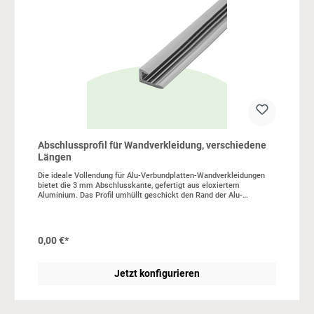
Abschlussprofil für Wandverkleidung, verschiedene
Längen
Die ideale Vollendung für Alu-Verbundplatten-Wandverkleidungen
bietet die 3 mm Abschlusskante, gefertigt aus eloxiertem
Aluminium. Das Profil umhüllt geschickt den Rand der Alu-
Verbundplatte, gewährleistet dabei eine sowohl elegante als auch
widerstandsfähige Kante. Durch ihre einfache Reinigung und
außerordentliche Langlebigkeit stellt diese Abschlusskante eine
erstklassige Wahl dar. In unserer wall2art-Werkstatt schneiden wir
0,00 €*
dir die angebotenen Längen zu. Die Lieferung erfolgt in Verbindung
mit deiner Rückwand oder Wandverkleidung. Stärke: 3 mm,
Aluminium, Menge: 1, Abb. kann abweichen
Jetzt konfigurieren