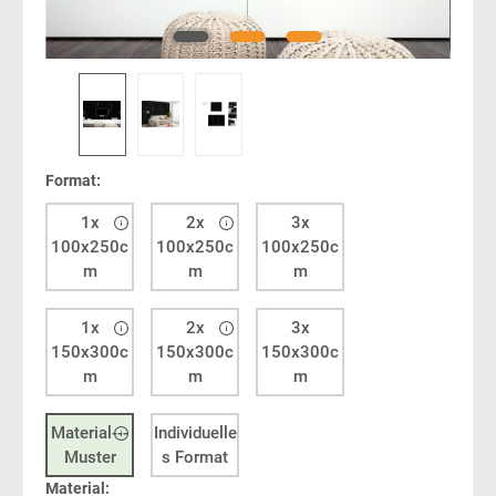
Format:
1x
2x
3x
100x250c
100x250c
100x250c
m
m
m
1x
2x
3x
150x300c
150x300c
150x300c
m
m
m
Material---
Individuelle
Muster
s Format
Material: