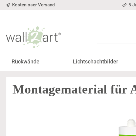
Kostenloser Versand
5 J
springen
Zur Hauptnavigation springen
Rückwände
Lichtschachtbilder
Montagematerial für A
Bildergalerie überspringen