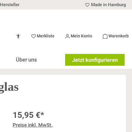
Hersteller
Made in Hamburg
Werkzeugleiste anzeigen
Merkliste
Mein Konto
Warenkorb
Über uns
Jetzt konfigurieren
glas
15,95 €*
Preise inkl. MwSt.