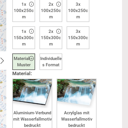
1x
2x
3x
100x250c
100x250c
100x250c
m
m
m
1x
2x
3x
150x300c
150x300c
150x300c
m
m
m
Material---
Individuelle
Muster
s Format
Material:
Aluminium-Verbund
Acrylglas mit
mit Wasserfallmotiv
Wasserfallmotiv
bedruckt
bedruckt