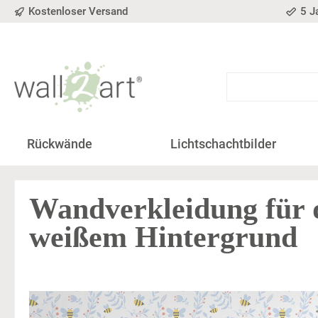
Kostenloser Versand
5 J
springen
Zur Hauptnavigation springen
Rückwände
Lichtschachtbilder
Wandverkleidung für 
weißem Hintergrund
Bildergalerie überspringen