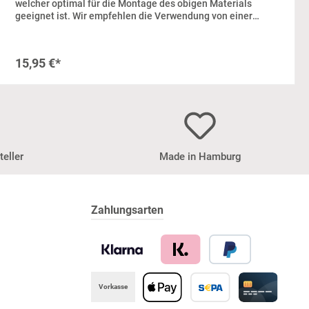
welcher optimal für die Montage des obigen Materials
geeignet ist. Wir empfehlen die Verwendung von einer
Kartusche pro 1,5 qm Rückwand oder
Wandverkleidung.Zusätzlich sind im Lieferumfang zwei
Klötzchen aus Kunststoff enthalten, damit du deine
15,95 €*
individuelle Küchen-, Duschrückwand und
Wandverkleidung auflegen kannst.Lieferumfang:1x
Kartusche Klebstoff (ausreichend für ca. 1,5
Quadratmeter)2x transparente Unterlegklötzchen
teller
Made in Hamburg
Zahlungsarten
Vorkasse