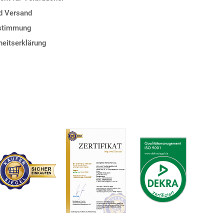
d Versand
estimmung
iheitserklärung