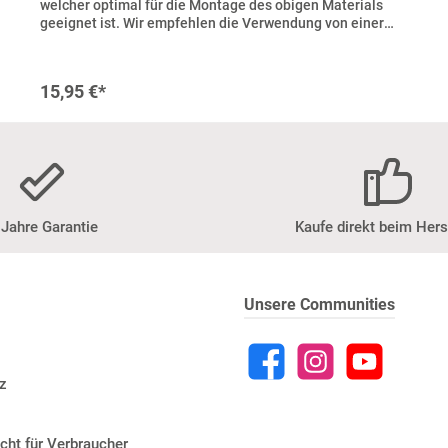
welcher optimal für die Montage des obigen Materials
geeignet ist. Wir empfehlen die Verwendung von einer
Kartusche pro 1,5 qm Rückwand oder
Wandverkleidung.Zusätzlich sind im Lieferumfang zwei
Klötzchen aus Kunststoff enthalten, damit du deine
15,95 €*
individuelle Küchen-, Duschrückwand und
Wandverkleidung auflegen kannst.Lieferumfang:1x
Kartusche Klebstoff (ausreichend für ca. 1,5
Quadratmeter)2x transparente Unterlegklötzchen
 Jahre Garantie
Kaufe direkt beim Hers
Unsere Communities
z
cht für Verbraucher