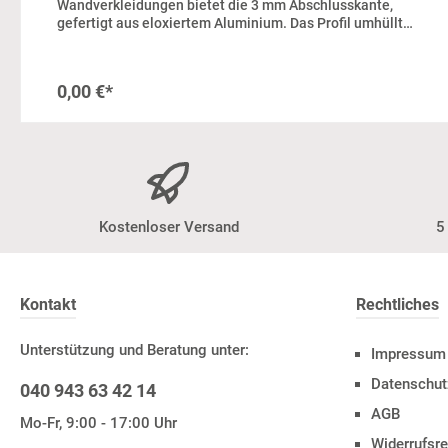
Wandverkleidungen bietet die 3 mm Abschlusskante,
gefertigt aus eloxiertem Aluminium. Das Profil umhüllt
geschickt den Rand der Alu-Verbundplatte, gewährleistet
dabei eine sowohl elegante als auch widerstandsfähige
Kante. Durch ihre einfache Reinigung und
0,00 €*
außerordentliche Langlebigkeit stellt diese
Abschlusskante eine erstklassige Wahl dar. In unserer
wall2art-Werkstatt schneiden wir dir die angebotenen
Längen zu. Die Lieferung erfolgt in Verbindung mit deiner
Rückwand oder Wandverkleidung. Stärke: 3 mm,
Aluminium, Menge: 1, Abb. kann abweichen
Kostenloser Versand
5
Kontakt
Rechtliches
Unterstützung und Beratung unter:
Impressum
Datenschut
040 943 63 42 14
AGB
Mo-Fr, 9:00 - 17:00 Uhr
Widerrufsre