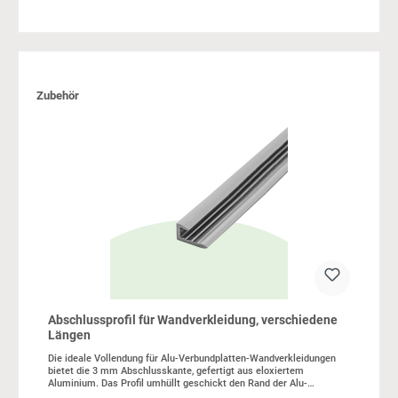
Produktgalerie überspringen
Zubehör
Abschlussprofil für Wandverkleidung, verschiedene
Längen
Die ideale Vollendung für Alu-Verbundplatten-Wandverkleidungen
bietet die 3 mm Abschlusskante, gefertigt aus eloxiertem
Aluminium. Das Profil umhüllt geschickt den Rand der Alu-
Verbundplatte, gewährleistet dabei eine sowohl elegante als auch