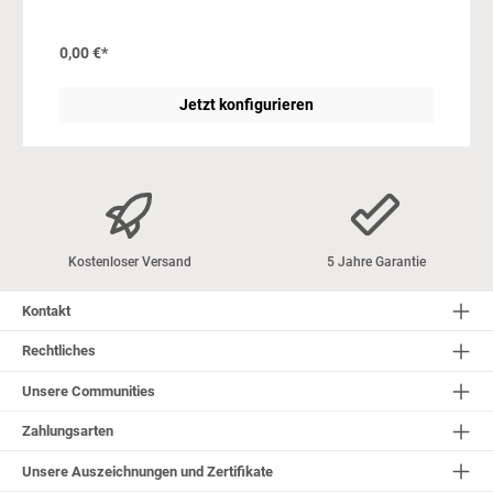
widerstandsfähige Kante. Durch ihre einfache Reinigung und
außerordentliche Langlebigkeit stellt diese Abschlusskante eine
erstklassige Wahl dar. In unserer wall2art-Werkstatt schneiden wir
0,00 €*
dir die angebotenen Längen zu. Die Lieferung erfolgt in Verbindung
mit deiner Rückwand oder Wandverkleidung. Stärke: 3 mm,
Aluminium, Menge: 1, Abb. kann abweichen
Jetzt konfigurieren
Kostenloser Versand
5 Jahre Garantie
Kontakt
Rechtliches
Unsere Communities
Zahlungsarten
Unsere Auszeichnungen und Zertifikate