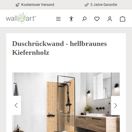
Kostenloser Versand
5 Jahre Garantie
alt springen
Werkzeugleiste anzeigen
Duschrückwand - hellbraunes
Kiefernholz
Bildergalerie überspringen