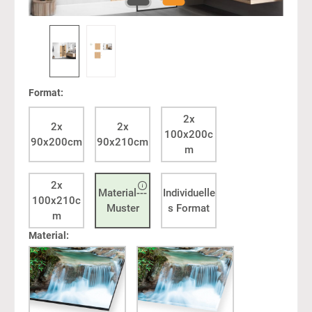
Format:
2x
2x
2x
100x200c
90x200cm
90x210cm
m
2x
Material---
Individuelle
100x210c
Muster
s Format
m
Material: