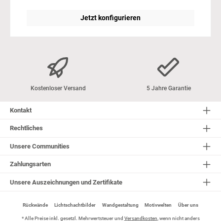
mit deiner Rückwand oder Wandverkleidung. Stärke: 3 mm,
Aluminium, Menge: 1, Abb. kann abweichen
Jetzt konfigurieren
Kostenloser Versand
5 Jahre Garantie
Kontakt
Rechtliches
Unsere Communities
Zahlungsarten
Unsere Auszeichnungen und Zertifikate
Rückwände
Lichtschachtbilder
Wandgestaltung
Motivwelten
Über uns
* Alle Preise inkl. gesetzl. Mehrwertsteuer und
Versandkosten
, wenn nicht anders