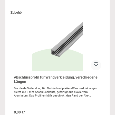
Produktgalerie überspringen
Zubehör
Abschlussprofil für Wandverkleidung, verschiedene
Längen
Die ideale Vollendung für Alu-Verbundplatten-Wandverkleidungen
bietet die 3 mm Abschlusskante, gefertigt aus eloxiertem
Aluminium. Das Profil umhüllt geschickt den Rand der Alu-
Verbundplatte, gewährleistet dabei eine sowohl elegante als auch
widerstandsfähige Kante. Durch ihre einfache Reinigung und
außerordentliche Langlebigkeit stellt diese Abschlusskante eine
erstklassige Wahl dar. In unserer wall2art-Werkstatt schneiden wir
0,00 €*
dir die angebotenen Längen zu. Die Lieferung erfolgt in Verbindung