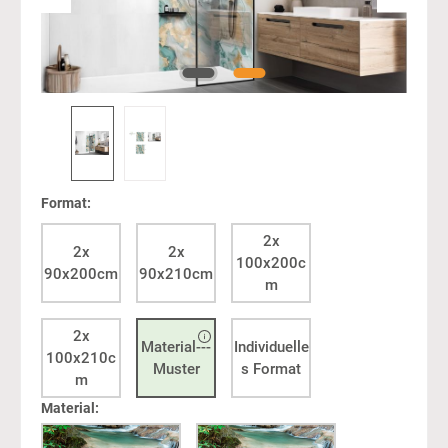
Format:
2x
2x
2x
100x200c
90x200cm
90x210cm
m
2x
Material---
Individuelle
100x210c
Muster
s Format
m
Material: