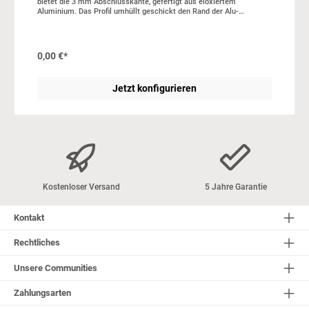
bietet die 3 mm Abschlusskante, gefertigt aus eloxiertem
Aluminium. Das Profil umhüllt geschickt den Rand der Alu-
Verbundplatte, gewährleistet dabei eine sowohl elegante als auch
widerstandsfähige Kante. Durch ihre einfache Reinigung und
außerordentliche Langlebigkeit stellt diese Abschlusskante eine
erstklassige Wahl dar. In unserer wall2art-Werkstatt schneiden wir
0,00 €*
dir die angebotenen Längen zu. Die Lieferung erfolgt in Verbindung
mit deiner Rückwand oder Wandverkleidung. Stärke: 3 mm,
Aluminium, Menge: 1, Abb. kann abweichen
Jetzt konfigurieren
Kostenloser Versand
5 Jahre Garantie
Kontakt
Rechtliches
Unsere Communities
Zahlungsarten