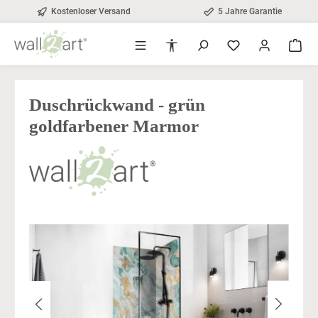
Kostenloser Versand
5 Jahre Garantie
alt springen
Werkzeugleiste anzeigen
Duschrückwand - grün
goldfarbener Marmor
Bildergalerie überspringen