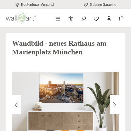
Kostenloser Versand
5 Jahre Garantie
alt springen
Werkzeugleiste anzeigen
Wandbild - neues Rathaus am
Marienplatz München
Bildergalerie überspringen